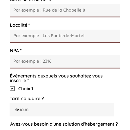
Localité
NPA
Événements auxquels vous souhaitez vous
O
inscrire
*
b
Choix 1
l
i
Tarif solidaire ?
g
a
t
o
i
r
Avez-vous besoin d'une solution d'hébergement ?
e