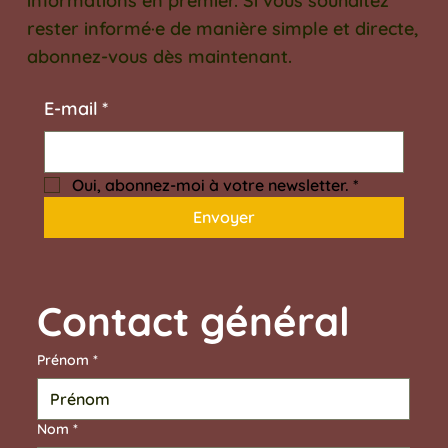
informations en premier. Si vous souhaitez
rester informé·e de manière simple et directe,
abonnez-vous dès maintenant.
E‑mail
*
Oui, abonnez-moi à votre newsletter.
*
Envoyer
Contact général	
Prénom
*
Nom
*