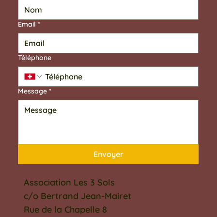
Email
*
Téléphone
Message
*
Envoyer
Association Les 3 Sols
c/o Bertrand Jean-Mairet
Rue de la Chapelle 8