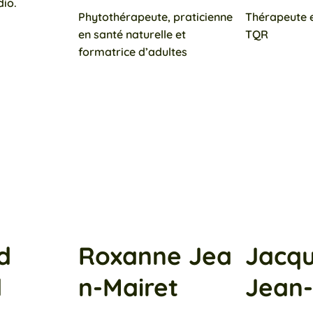
io.
Phytothérapeute, praticienne
Thérapeute et
en santé naturelle et
TQR
formatrice d’adultes
d
Roxanne Jea
Jacqu
d
n-Mairet
Jean-