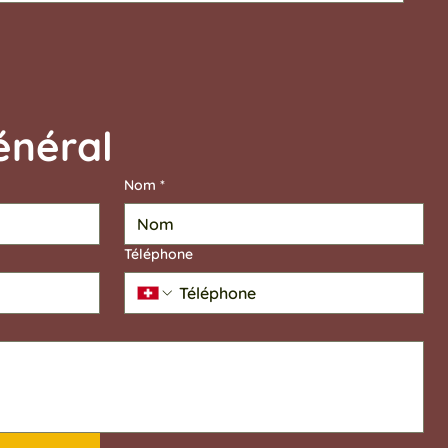
Contact général	
Nom
*
Téléphone