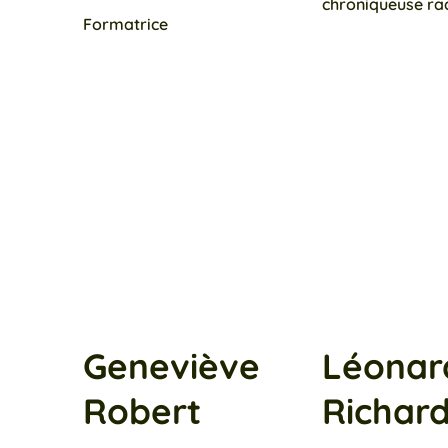
chroniqueuse rad
Formatrice
Geneviève
Léonar
Robert
Richar