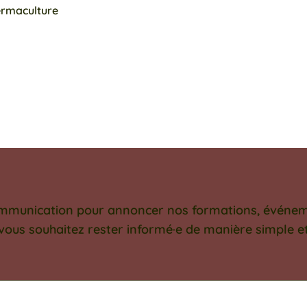
ermaculture
ommunication pour annoncer nos formations, événemen
 vous souhaitez rester informé·e de manière simple 