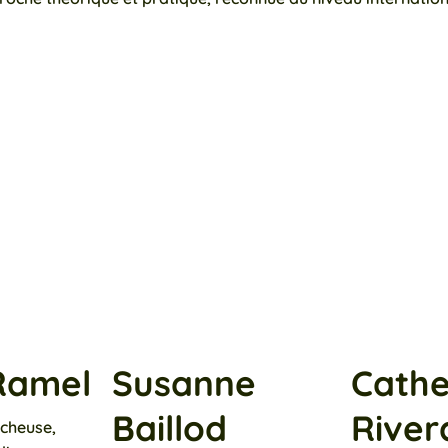
 Ramel
Susanne
Cathe
Baillod
River
rcheuse,