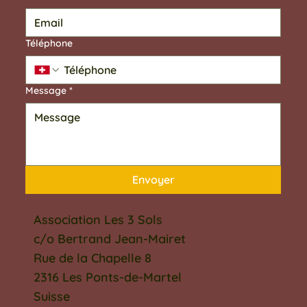
Téléphone
Message
*
Envoyer
Association Les 3 Sols
c/o Bertrand Jean-Mairet
Rue de la Chapelle 8
2316 Les Ponts-de-Martel
Suisse