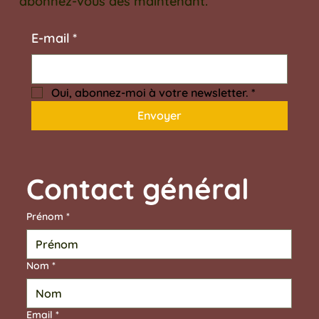
abonnez-vous dès maintenant.
E‑mail
*
Oui, abonnez-moi à votre newsletter.
*
Envoyer
Contact général	
Prénom
*
Nom
*
Email
*