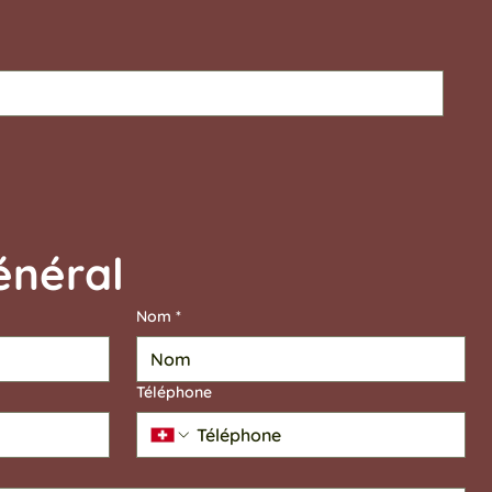
Contact général	
Nom
*
Téléphone