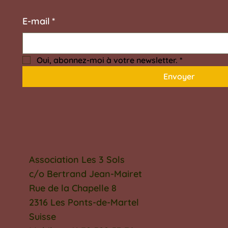
E‑mail
*
Oui, abonnez-moi à votre newsletter.
*
Envoyer
Association Les 3 Sols
c/o Bertrand Jean-Mairet
Rue de la Chapelle 8
2316 Les Ponts-de-Martel
Suisse