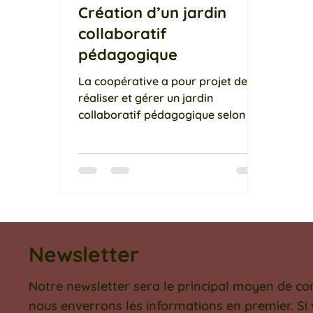
Création d’un jardin
collaboratif
pédagogique
La coopérative a pour projet de
réaliser et gérer un jardin
collaboratif pédagogique selon les
principes de la permaculture, sur
un terrain d’une surface d’environ
6’000 m². Ce jardin collaboratif
pédagogique projeté est avant-
tout un outil de production
alimentaire animé par un collectif,
déjà actif sur le terrain depuis
Newsletter
2020, et qui cherche à se
développer dans l’optique de
réaliser ce projet.
Notre newsletter sera le principal moyen de c
nous enverrons les informations en premier. Si