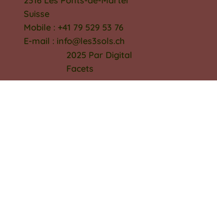
2316 Les Ponts-de-Martel
Suisse
Mobile : +41 79 529 53 76
E-mail : info@les3sols.ch
2025 Par Digital
Facets