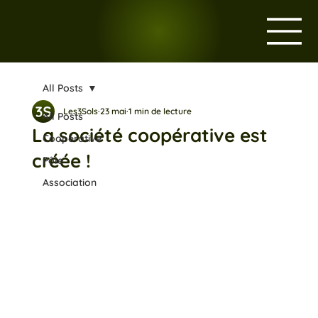
All Posts
Les3Sols
23 mai
1 min de lecture
All Posts
La société coopérative est
Coopérative
créée !
Pôle
Association