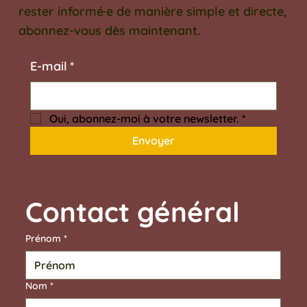
rester informé·e de manière simple et directe,
abonnez-vous dès maintenant.
E‑mail
*
Oui, abonnez-moi à votre newsletter.
*
Envoyer
Contact général	
Prénom
*
Nom
*