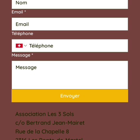
Email
*
Téléphone
Message
*
Envoyer
Association Les 3 Sols
c/o Bertrand Jean-Mairet
Rue de la Chapelle 8