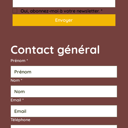
Oui, abonnez-moi à votre newsletter.
*
Envoyer
Contact général	
Prénom
*
Nom
*
Email
*