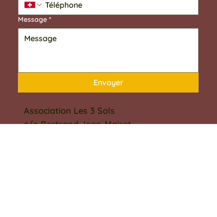
Téléphone
Message
*
Envoyer
Association Les 3 Sols
c/o Bertrand Jean-Mairet
Rue de la Chapelle 8
2316 Les Ponts-de-Martel
Suisse
Mobile : +41 79 529 53 76
E-mail : info@les3sols.ch