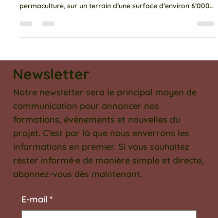
La coopérative a pour projet de réaliser et gérer un jardin
collaboratif pédagogique selon les principes de la
permaculture, sur un terrain d’une surface d’environ 6’000
m². Ce jardin collaboratif pédagogique projeté est avant-
tout un outil de production alimentaire animé par un
collectif, déjà actif sur le terrain depuis 2020, et qui cherche
à se développer dans l’optique de réaliser ce projet.
Newsletter
Notre newsletter sera le principal moyen de
communication pour annoncer nos
formations, événements et nouvelles du
projet. C’est par là que nous enverrons les
informations en premier. Si vous souhaitez
rester informé·e de manière simple et directe,
abonnez-vous dès maintenant.
E‑mail
*